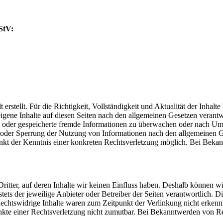
StV:
t erstellt. Für die Richtigkeit, Vollständigkeit und Aktualität der Inh
gene Inhalte auf diesen Seiten nach den allgemeinen Gesetzen verantw
lte oder gespeicherte fremde Informationen zu überwachen oder nach Um
g oder Sperrung der Nutzung von Informationen nach den allgemeinen G
punkt der Kenntnis einer konkreten Rechtsverletzung möglich. Bei Bek
ritter, auf deren Inhalte wir keinen Einfluss haben. Deshalb können w
 stets der jeweilige Anbieter oder Betreiber der Seiten verantwortlich.
echtswidrige Inhalte waren zum Zeitpunkt der Verlinkung nicht erkennb
unkte einer Rechtsverletzung nicht zumutbar. Bei Bekanntwerden von R