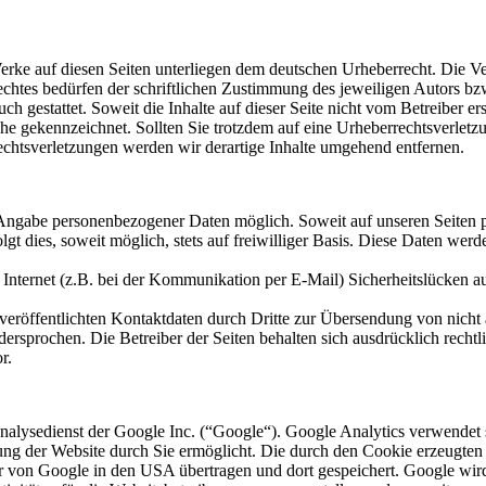
 Werke auf diesen Seiten unterliegen dem deutschen Urheberrecht. Die Ve
htes bedürfen der schriftlichen Zustimmung des jeweiligen Autors bzw
ch gestattet. Soweit die Inhalte auf dieser Seite nicht vom Betreiber er
lche gekennzeichnet. Sollten Sie trotzdem auf eine Urheberrechtsverle
htsverletzungen werden wir derartige Inhalte umgehend entfernen.
e Angabe personenbezogener Daten möglich. Soweit auf unseren Seiten
gt dies, soweit möglich, stets auf freiwilliger Basis. Diese Daten we
 Internet (z.B. bei der Kommunikation per E-Mail) Sicherheitslücken a
röffentlichten Kontaktdaten durch Dritte zur Übersendung von nicht
dersprochen. Die Betreiber der Seiten behalten sich ausdrücklich recht
r.
nalysedienst der Google Inc. (“Google“). Google Analytics verwendet 
ung der Website durch Sie ermöglicht. Die durch den Cookie erzeugten
ver von Google in den USA übertragen und dort gespeichert. Google wi