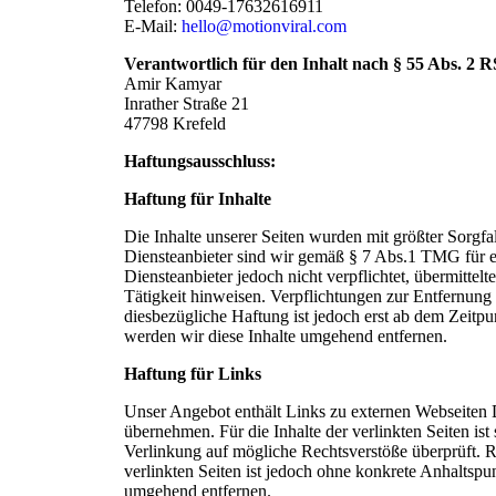
Telefon: 0049-17632616911
E-Mail:
hello@motionviral.com
Verantwortlich für den Inhalt nach § 55 Abs. 2 R
Amir Kamyar
Inrather Straße 21
47798 Krefeld
Haftungsausschluss:
Haftung für Inhalte
Die Inhalte unserer Seiten wurden mit größter Sorgfal
Diensteanbieter sind wir gemäß § 7 Abs.1 TMG für ei
Diensteanbieter jedoch nicht verpflichtet, übermitte
Tätigkeit hinweisen. Verpflichtungen zur Entfernun
diesbezügliche Haftung ist jedoch erst ab dem Zeit
werden wir diese Inhalte umgehend entfernen.
Haftung für Links
Unser Angebot enthält Links zu externen Webseiten D
übernehmen. Für die Inhalte der verlinkten Seiten ist
Verlinkung auf mögliche Rechtsverstöße überprüft. R
verlinkten Seiten ist jedoch ohne konkrete Anhaltsp
umgehend entfernen.