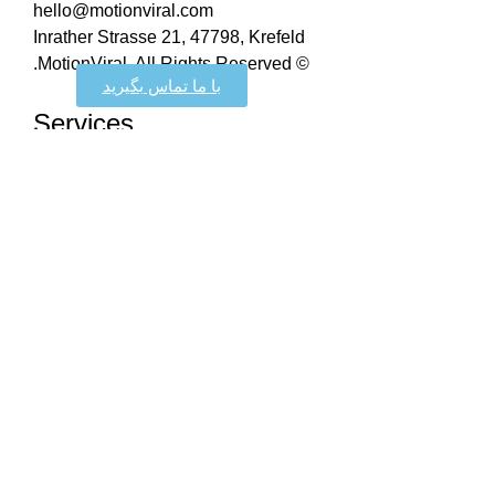
hello@motionviral.com
Inrather Strasse 21, 47798, Krefeld
© MotionViral. All Rights Reserved.
با ما تماس بگیرید
Services
Video
Photo
Animation
Digital Marketing
Design
Company
About MotionViral